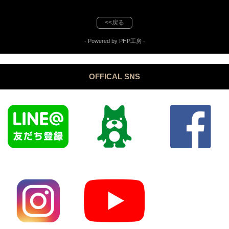
<<戻る
- Powered by PHP工房 -
OFFICAL SNS